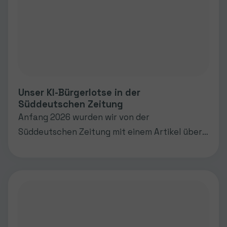
Unser KI-Bürgerlotse in der
Süddeutschen Zeitung
Anfang 2026 wurden wir von der
Süddeutschen Zeitung mit einem Artikel über
unseren Bürgerlotsen überrascht. Die
Redaktion hatte sich KI-Chatbots von
verschiedenen Kommunen vorgeknöpft und
diese direkt miteinander verglichen.
Tatsächlich hat unsere Technologie am besten
abgeschnitten, doch machen Sie sich selbst