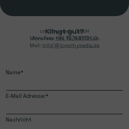
Klingt gut?
cm city media GmbH
Anrufen:
+49 7974 91194-0
Münchner Str. 15, 89073 Ulm
Mail:
info(@)cmcitymedia.de
Name
E-Mail Adresse:
Nachricht