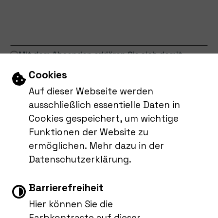
Mit dem Absenden erklären Sie sich damit
einverstanden, dass Ihre Daten zur Bearbeitung
Einstellungen zu Cookies und Barri
Cookies
Ihres Anliegens verwendet werden (Weitere
Auf dieser Webseite werden
Informationen finden Sie in der
ausschließlich essentielle Daten in
Cookies gespeichert, um wichtige
Datenschutzerklärung
).
Funktionen der Website zu
Absenden
ermöglichen. Mehr dazu in der
Datenschutzerklärung.
Barrierefreiheit
Show larger version
Hier können Sie die
Farbkontraste auf dieser