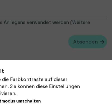
res Anliegens verwendet werden (Weitere
Absenden
it
e die Farbkontraste auf dieser
en. Sie können diese Einstellungen
ivieren.
KI-Bürgerlotse
tmodus umschalten
Intelligenter Bürgerservice mittels KI.
Wie kann ich Ihnen helfen?