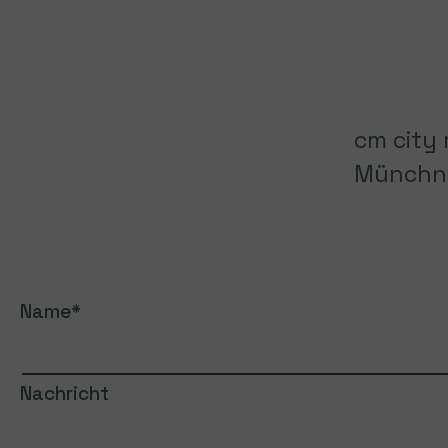
cm city
Münchner
Name
Nachricht