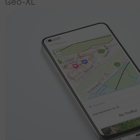
Geo-XL
Show larger version