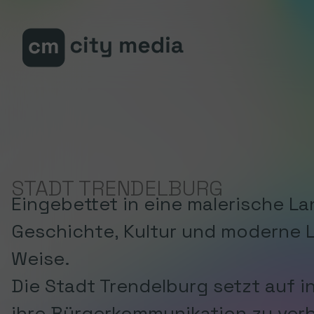
Zum Hauptinhalt springen
Zum Footer springen
You are here:
STADT TRENDELBURG
Eingebettet in eine malerische La
Geschichte, Kultur und moderne L
Weise.
Die Stadt Trendelburg setzt auf i
ihre Bürgerkommunikation zu ver