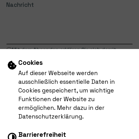
Nachricht
Mit dem Absenden erklären Sie sich damit
einverstanden, dass Ihre Daten zur Bearbeitung
Einstellungen zu Cookies und Barri
Cookies
Ihres Anliegens verwendet werden (Weitere
Auf dieser Webseite werden
Informationen finden Sie in der
ausschließlich essentielle Daten in
Cookies gespeichert, um wichtige
Datenschutzerklärung
).
Funktionen der Website zu
Absenden
ermöglichen. Mehr dazu in der
Datenschutzerklärung.
Barrierefreiheit